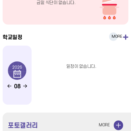
금일 식단이 없습니다.
식
단
더
보
학
학교일정
MORE
교
기
일
정
일정이 없습니다.
2026
더
보
이
다
기
08
전
음
달
달
포토갤러리
포
MORE