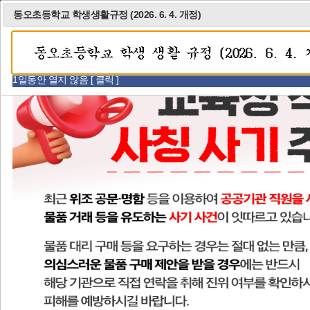
한국 생명의 전화
공무원사칭사기주의
동오초등학교 학생생활규정 (2026. 6. 4. 개정)
자세히 보기
1 / 2
1일동안 열지 않음 [ 클릭 ]
모
바
일
메
비
비
비
뉴
주
주
주
열
얼
얼
얼
기
이
정
다