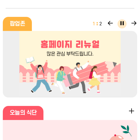
팝
팝
팝
팝업존
1
2
업
업
업
존
존
존
이
다
정
전
음
지
오
오늘의 식단
늘
의