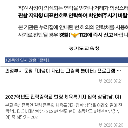
학교소개
방과후교육
학교운영위원회
전
지
음
학교알리미
병설유치원
공지사항
가정통신문
1일동안 열지 않음 [ 클릭 ]
의정부시 운영 「마음이 자라는 그림책 놀이터」 프로그램 안내
2026.07.21
2027학년도 민락중학교 컬링 체육특기자 입학 상담(남, 여)
본교 육성종목인 컬링 종목의 체육특기자 입학 상담을 아래와 같이 진
행합니다.가. 대상학생- 2026학년도 현재 초등학교 6학년 학생(남,
여) 중 희망자- 202
2026.07.20